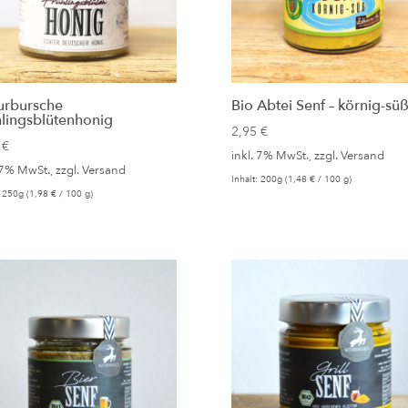
urbursche
Bio Abtei Senf – körnig-sü
hlingsblütenhonig
2,95
€
5
€
inkl. 7% MwSt., zzgl.
Versand
 7% MwSt., zzgl.
Versand
Inhalt: 200g (
1,48
€
/ 100 g)
: 250g (
1,98
€
/ 100 g)