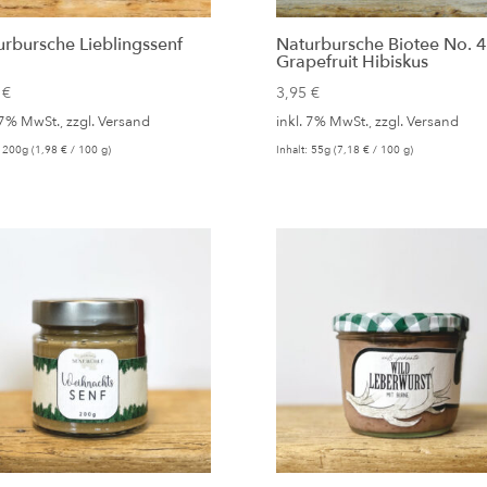
urbursche Lieblingssenf
Naturbursche Biotee No. 4
Grapefruit Hibiskus
5
€
3,95
€
 7% MwSt., zzgl.
Versand
inkl. 7% MwSt., zzgl.
Versand
: 200g (
1,98
€
/ 100 g)
Inhalt: 55g (
7,18
€
/ 100 g)