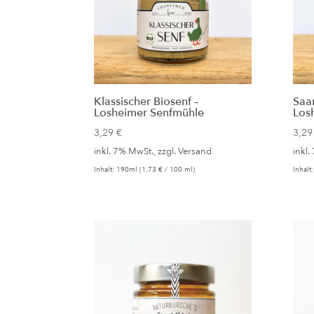
Klassischer Biosenf –
Saar
Losheimer Senfmühle
Los
3,29
€
3,2
inkl. 7% MwSt., zzgl.
Versand
inkl.
Inhalt: 190ml (
1,73
€
/ 100 ml)
Inhalt