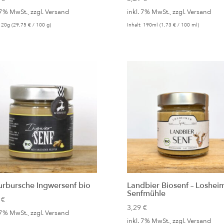
 7% MwSt., zzgl.
Versand
inkl. 7% MwSt., zzgl.
Versand
: 20g (
29,75
€
/ 100 g)
Inhalt: 190ml (
1,73
€
/ 100 ml)
urbursche Ingwersenf bio
Landbier Biosenf – Loshei
Senfmühle
5
€
3,29
€
 7% MwSt., zzgl.
Versand
inkl. 7% MwSt., zzgl.
Versand