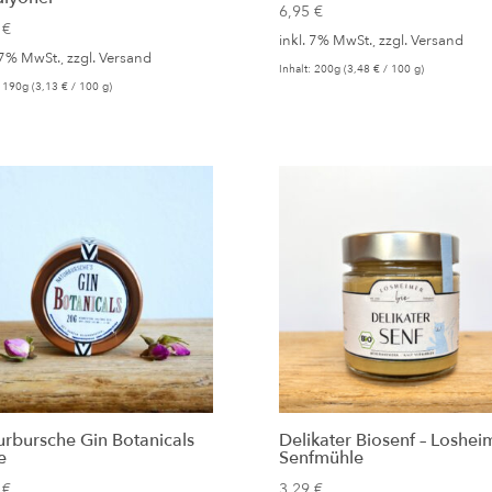
6,95
€
5
€
inkl. 7% MwSt., zzgl.
Versand
 7% MwSt., zzgl.
Versand
Inhalt: 200g (
3,48
€
/ 100 g)
: 190g (
3,13
€
/ 100 g)
urbursche Gin Botanicals
Delikater Biosenf – Loshei
e
Senfmühle
5
€
3,29
€