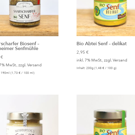
scharfer Biosenf –
Bio Abtei Senf – delikat
heimer Senfmühle
2,95
€
9
€
inkl. 7% MwSt., zzgl.
Versand
 7% MwSt., zzgl.
Versand
Inhalt: 200g (
1,48
€
/ 100 g)
: 190ml (
1,73
€
/ 100 ml)