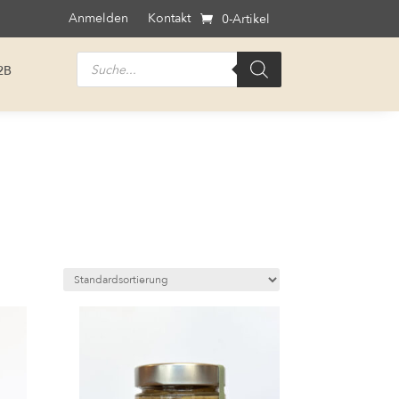
Anmelden
Kontakt
0-Artikel
Products
2B
search