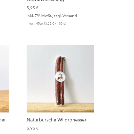
5,95
€
inkl. 7% MwSt., zzgl.
Versand
Inhalt: 45g (
13,22
€
/ 100 g)
mer
Naturbursche Wildrohesser
5,95
€