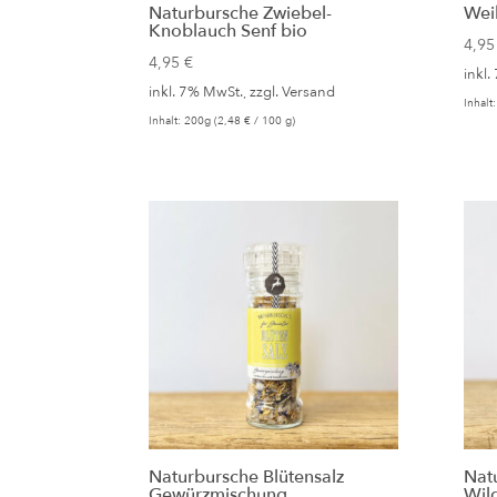
Naturbursche Zwiebel-
Wei
Knoblauch Senf bio
4,9
4,95
€
inkl.
inkl. 7% MwSt., zzgl.
Versand
Inhalt
Inhalt: 200g (
2,48
€
/ 100 g)
Naturbursche Blütensalz
Nat
Gewürzmischung
Wil