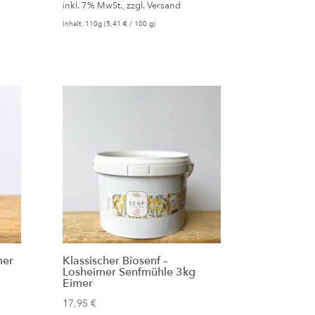
inkl. 7% MwSt., zzgl.
Versand
Inhalt: 110g (
5,41
€
/ 100 g)
mer
Klassischer Biosenf –
Losheimer Senfmühle 3kg
Eimer
17,95
€