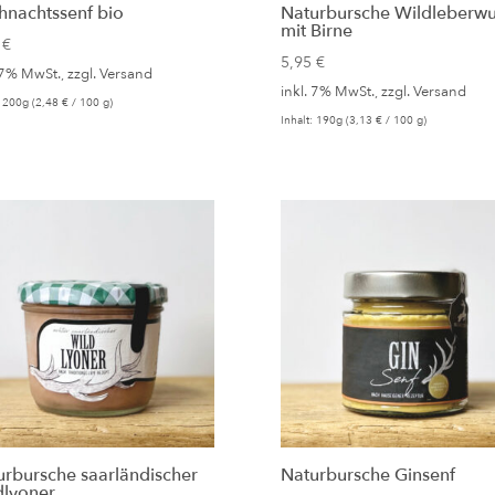
hnachtssenf bio
Naturbursche Wildleberwu
mit Birne
5
€
5,95
€
 7% MwSt., zzgl.
Versand
inkl. 7% MwSt., zzgl.
Versand
: 200g (
2,48
€
/ 100 g)
Inhalt: 190g (
3,13
€
/ 100 g)
urbursche saarländischer
Naturbursche Ginsenf
dlyoner