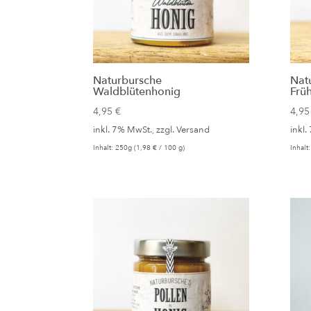
Naturbursche
Nat
Waldblütenhonig
Frü
4,95
€
4,9
inkl. 7% MwSt., zzgl.
Versand
inkl.
Inhalt: 250g (
1,98
€
/ 100 g)
Inhalt