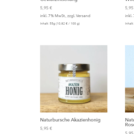
5,95
€
5,9
inkl. 7% MwSt., zzgl.
Versand
inkl.
Inhalt: 55g (
10,82
€
/ 100 g)
Inhalt
Naturbursche Akazienhonig
Nat
Ros
5,95
€
5,9