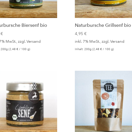
urbursche Biersenf bio
Naturbursche Grillsenf bio
5
€
4,95
€
 7% MwSt., zzgl.
Versand
inkl. 7% MwSt., zzgl.
Versand
: 200g (
2,48
€
/ 100 g)
Inhalt: 200g (
2,48
€
/ 100 g)