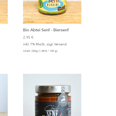
ß
Bio Abtei Senf – Biersenf
2,95
€
inkl. 7% MwSt., zzgl.
Versand
Inhalt: 200g (
1,48
€
/ 100 g)