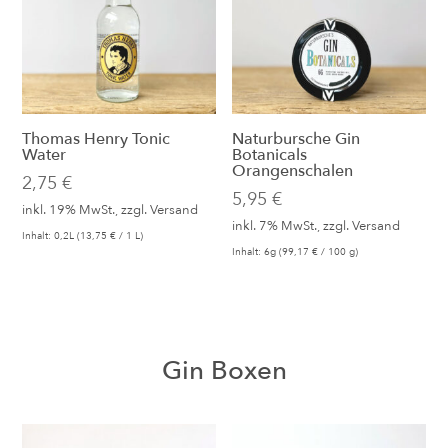
Thomas Henry Tonic
Naturbursche Gin
Water
Botanicals
Orangenschalen
2,75
€
5,95
€
inkl. 19% MwSt., zzgl.
Versand
inkl. 7% MwSt., zzgl.
Versand
Inhalt: 0,2L (
13,75
€
/ 1 L)
Inhalt: 6g (
99,17
€
/ 100 g)
Gin Boxen