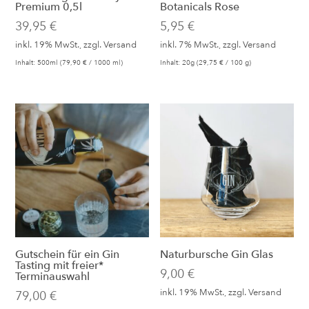
Premium 0,5l
Botanicals Rose
39,95
€
5,95
€
inkl. 19% MwSt., zzgl.
Versand
inkl. 7% MwSt., zzgl.
Versand
Inhalt: 500ml (
79,90
€
/ 1000 ml)
Inhalt: 20g (
29,75
€
/ 100 g)
Gutschein für ein Gin
Naturbursche Gin Glas
Tasting mit freier*
9,00
€
Terminauswahl
inkl. 19% MwSt., zzgl.
Versand
79,00
€