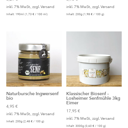
inkl. 7% MwSt., zzgl.
Versand
inkl. 7% MwSt., zzgl.
Versand
Inhalt: 190ml (
1,73
€
/ 100 ml)
Inhalt: 200g (
1,98
€
/ 100 g)
Naturbursche Ingwersenf
Klassischer Biosenf –
bio
Losheimer Senfmühle 3kg
Eimer
4,95
€
17,95
€
inkl. 7% MwSt., zzgl.
Versand
inkl. 7% MwSt., zzgl.
Versand
Inhalt: 200g (
2,48
€
/ 100 g)
Inhalt: 3000g (
0,60
€
/ 100 g)