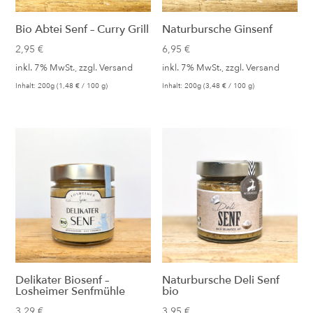
Bio Abtei Senf – Curry Grill
Naturbursche Ginsenf
2,95
€
6,95
€
inkl. 7% MwSt., zzgl.
Versand
inkl. 7% MwSt., zzgl.
Versand
Inhalt: 200g (
1,48
€
/ 100 g)
Inhalt: 200g (
3,48
€
/ 100 g)
Delikater Biosenf –
Naturbursche Deli Senf
Losheimer Senfmühle
bio
3,29
€
3,95
€