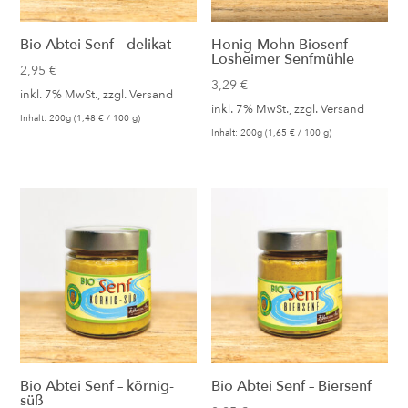
Bio Abtei Senf – delikat
Honig-Mohn Biosenf –
Losheimer Senfmühle
2,95
€
3,29
€
inkl. 7% MwSt., zzgl.
Versand
inkl. 7% MwSt., zzgl.
Versand
Inhalt: 200g (
1,48
€
/ 100 g)
Inhalt: 200g (
1,65
€
/ 100 g)
Bio Abtei Senf – körnig-
Bio Abtei Senf – Biersenf
süß