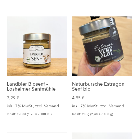
Landbier Biosenf –
Naturbursche Estragon
Losheimer Senfmühle
Senf bio
3,29
€
4,95
€
inkl. 7% MwSt., zzgl.
Versand
inkl. 7% MwSt., zzgl.
Versand
Inhalt: 190ml (
1,73
€
/ 100 ml)
Inhalt: 200g (
2,48
€
/ 100 g)