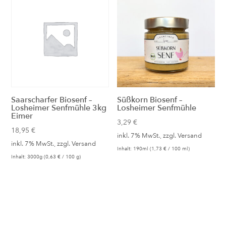
Saarscharfer Biosenf –
Süßkorn Biosenf –
Losheimer Senfmühle 3kg
Losheimer Senfmühle
Eimer
3,29
€
18,95
€
inkl. 7% MwSt., zzgl.
Versand
inkl. 7% MwSt., zzgl.
Versand
Inhalt: 190ml (
1,73
€
/ 100 ml)
Inhalt: 3000g (
0,63
€
/ 100 g)