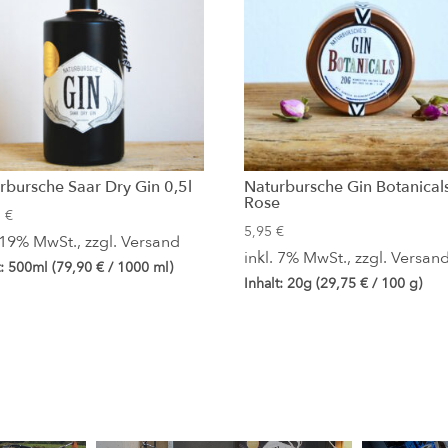
rbursche Saar Dry Gin 0,5l
Naturbursche Gin Botanical
Rose
5
€
5,95
€
. 19% MwSt., zzgl.
Versand
inkl. 7% MwSt., zzgl.
Versan
t: 500ml (
79,90
€
/ 1000 ml)
Inhalt: 20g (
29,75
€
/ 100 g)