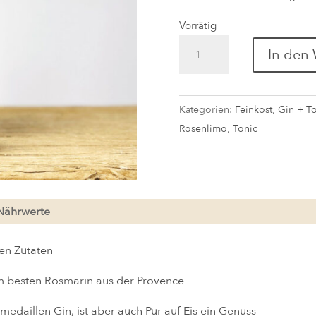
Vorrätig
Fever
In den
Tree
Mediterranean
Tonic
Kategorien:
Feinkost
,
Gin + T
Menge
Rosenlimo
,
Tonic
Nährwerte
hen Zutaten
em besten Rosmarin aus der Provence
dmedaillen Gin, ist aber auch Pur auf Eis ein Genuss