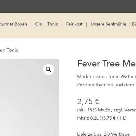
ourmet Boxen
|
Gin + Tonic
|
Feinkost
|
Unsere Senfmühle
|
B
an Tonic
Fever Tree Me
Mediterranes Tonic Water m
Zitronenthymian und dem 
2,75
€
inkl. 19% MwSt., zzgl.
Vers
Inhalt: 0,2L (
13,75
€
/ 1 L)
Lieferzeit: ca. 2-3 Werktage