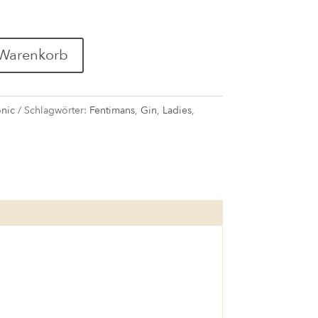
 Warenkorb
onic
Schlagwörter:
Fentimans
,
Gin
,
Ladies
,