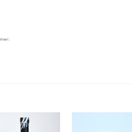
hmer: