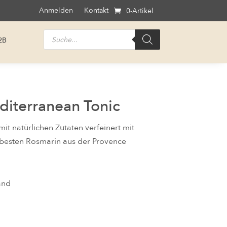
Anmelden
Kontakt
0-Artikel
Products
2B
search
diterranean Tonic
it natürlichen Zutaten verfeinert mit
besten Rosmarin aus der Provence
and