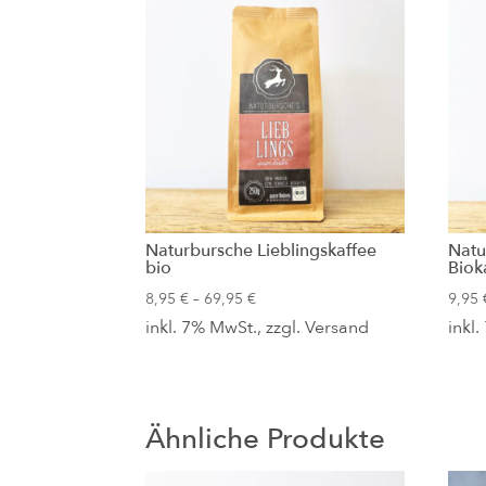
Naturbursche Lieblingskaffee
Natu
bio
Biok
Preisspanne:
8,95
€
–
69,95
€
9,95
inkl. 7% MwSt., zzgl.
8,95 €
Versand
inkl
bis
69,95 €
Ähnliche Produkte