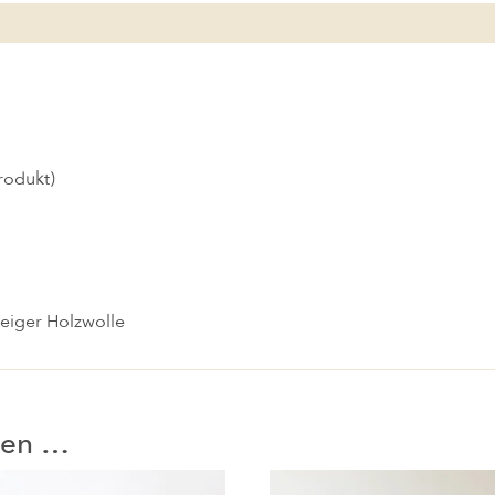
)
rodukt)
beiger Holzwolle
llen …