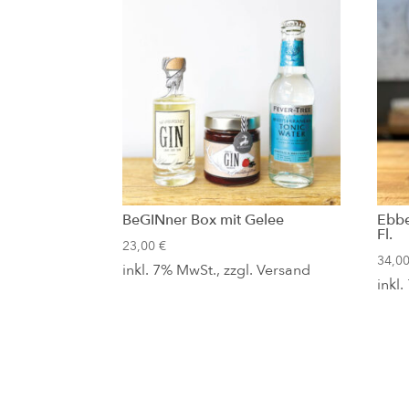
BeGINner Box mit Gelee
Ebbe
Fl.
23,00
€
34,0
inkl. 7% MwSt., zzgl.
Versand
inkl