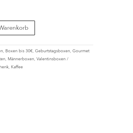
 Warenkorb
en
,
Boxen bis 30€
,
Geburtstagsboxen
,
Gourmet
ten
,
Männerboxen
,
Valentinsboxen
henk
,
Kaffee