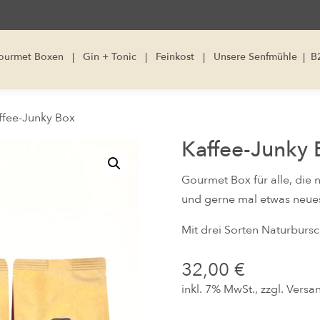
ourmet Boxen
|
Gin + Tonic
|
Feinkost
|
Unsere Senfmühle
|
B
ffee-Junky Box
Kaffee-Junky 
Gourmet Box für alle, di
und gerne mal etwas neue
Mit drei Sorten Naturbursc
32,00
€
inkl. 7% MwSt., zzgl.
Versa