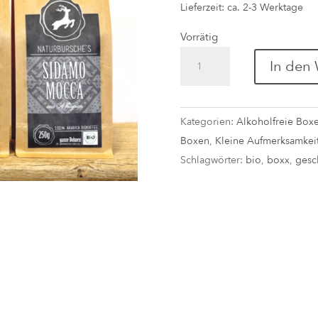
Lieferzeit: ca. 2-3 Werktage
Vorrätig
Kaffee-
In den
Junky
Box
Menge
Kategorien:
Alkoholfreie Box
Boxen
,
Kleine Aufmerksamkei
Schlagwörter:
bio
,
boxx
,
gesc