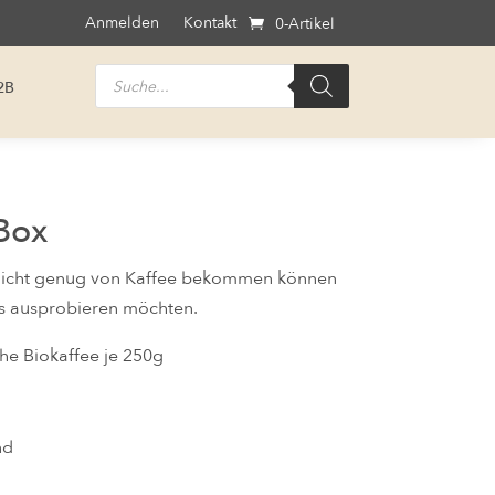
Anmelden
Kontakt
0-Artikel
Products
2B
search
Box
e nicht genug von Kaffee bekommen können
s ausprobieren möchten.
he Biokaffee je 250g
nd