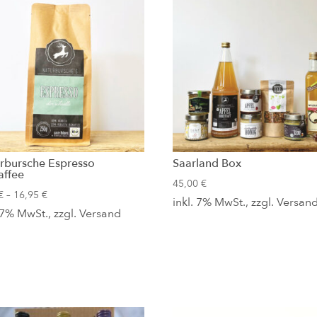
rbursche Espresso
Saarland Box
affee
45,00
€
Preisspanne:
€
–
16,95
€
inkl. 7% MwSt., zzgl.
Versan
. 7% MwSt., zzgl.
9,95 €
Versand
bis
16,95 €