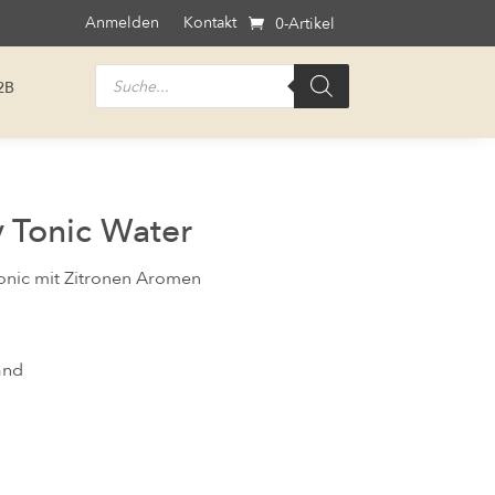
Anmelden
Kontakt
0-Artikel
Products
2B
search
 Tonic Water
Tonic mit Zitronen Aromen
and