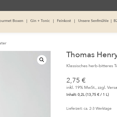
ourmet Boxen
|
Gin + Tonic
|
Feinkost
|
Unsere Senfmühle
|
B
ater
Thomas Henry
Klassisches herb-bitteres 
2,75
€
inkl. 19% MwSt., zzgl.
Vers
Inhalt: 0,2L (
13,75
€
/ 1 L)
Lieferzeit: ca. 2-3 Werktage