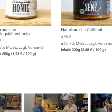
rbursche
Naturbursche Chilisenf
lingsblütenhonig
4,95
€
€
inkl. 7% MwSt., zzgl.
Versan
. 7% MwSt., zzgl.
Versand
Inhalt: 200g (
2,48
€
/ 100 g)
t: 250g (
1,98
€
/ 100 g)