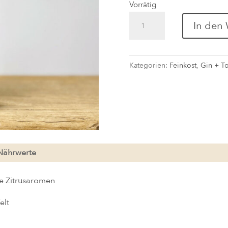
Vorrätig
Thomas
In den
Henry
Tonic
Water
Kategorien:
Feinkost
,
Gin + T
Menge
Nährwerte
üße Zitrusaromen
elt