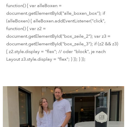
function() { var alleBoxen =
document.getElementById("alle_boxen_box"); if
(alleBoxen) { alleBoxen.addEventListener("click",
function() { var z2 =
document.getElementById("box_zeile_2"); var z3 =
document.getElementById("box_zeile_3"); if (z2 && z3)
{ z2.style.display = "flex"; // oder "block", je nach
Layout z3.style.display = "flex"; } }); } });